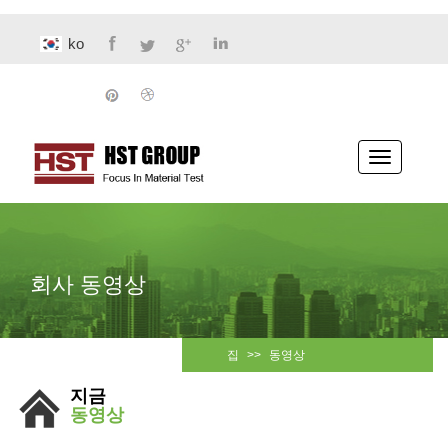
ko
전
환
내
비
게
이
션
회사 동영상
집
>>
동영상
지금
동영상