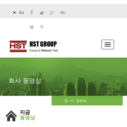
ko
전
환
내
비
게
이
션
회사 동영상
집
>>
동영상
지금
동영상